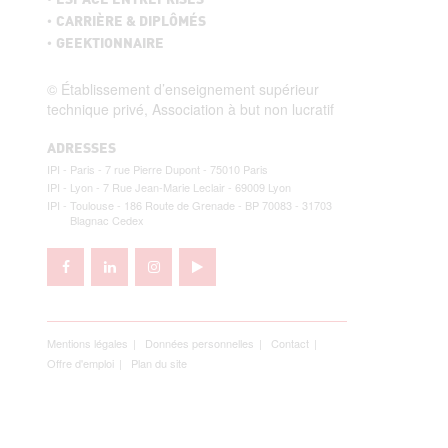
ESPACE ENTREPRISES
CARRIÈRE & DIPLÔMÉS
GEEKTIONNAIRE
© Établissement d’enseignement supérieur
technique privé, Association à but non lucratif
ADRESSES
Paris - 7 rue Pierre Dupont - 75010 Paris
Lyon - 7 Rue Jean-Marie Leclair - 69009 Lyon
Toulouse - 186 Route de Grenade - BP 70083 - 31703
Blagnac Cedex
Mentions légales
Données personnelles
Contact
Offre d'emploi
Plan du site