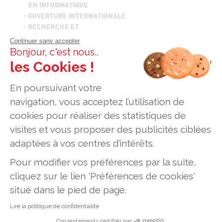
EN INFORMATIQUE
OUVERTURE INTERNATIONALE
RECHERCHE ET
DÉVELOPPEMENT
Continuer sans accepter
ESPACE ENTREPRISES
Bonjour, c'est nous..
CARRIÈRE & DIPLÔMÉS
les Cookies !
GEEKTIONNAIRE
En poursuivant votre
© Établissement d’enseignement supérieur
navigation, vous acceptez l’utilisation de
technique privé, Association à but non lucratif
cookies pour réaliser des statistiques de
ADRESSES
visites et vous proposer des publicités ciblées
Paris - 7 rue Pierre Dupont - 75010 Paris
Lyon - 7 Rue Jean-Marie Leclair - 69009 Lyon
adaptées à vos centres d’intérêts.
Toulouse - 186 Route de Grenade - BP 70083 - 31703
Blagnac Cedex
Pour modifier vos préférences par la suite,
cliquez sur le lien 'Préférences de cookies'
situé dans le pied de page.
Lire la politique de confidentialité
Mentions légales
Données personnelles
Contact
Consentements certifiés par