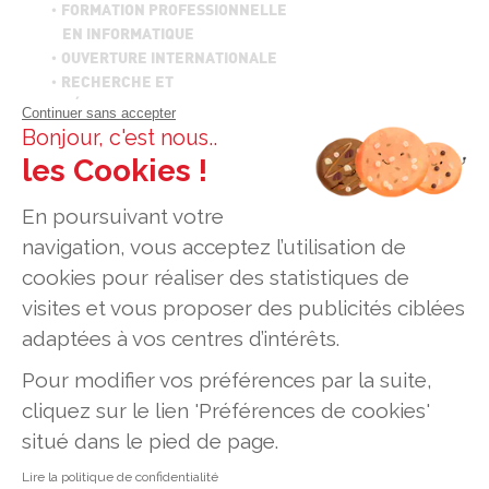
FORMATION PROFESSIONNELLE
EN INFORMATIQUE
OUVERTURE INTERNATIONALE
RECHERCHE ET
DÉVELOPPEMENT
Continuer sans accepter
ESPACE ENTREPRISES
Bonjour, c'est nous..
CARRIÈRE & DIPLÔMÉS
les Cookies !
GEEKTIONNAIRE
En poursuivant votre
© Établissement d’enseignement supérieur
navigation, vous acceptez l’utilisation de
technique privé, Association à but non lucratif
cookies pour réaliser des statistiques de
ADRESSES
visites et vous proposer des publicités ciblées
Paris - 7 rue Pierre Dupont - 75010 Paris
Lyon - 7 Rue Jean-Marie Leclair - 69009 Lyon
adaptées à vos centres d’intérêts.
Toulouse - 186 Route de Grenade - BP 70083 - 31703
Blagnac Cedex
Pour modifier vos préférences par la suite,
cliquez sur le lien 'Préférences de cookies'
situé dans le pied de page.
Lire la politique de confidentialité