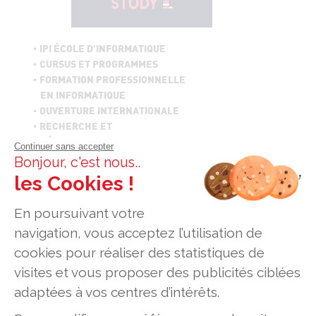
IPI ÉCOLE D’INFORMATIQUE
CURSUS ET PROGRAMMES
FORMATION PROFESSIONNELLE
EN INFORMATIQUE
OUVERTURE INTERNATIONALE
RECHERCHE ET
DÉVELOPPEMENT
Continuer sans accepter
ESPACE ENTREPRISES
Bonjour, c'est nous..
CARRIÈRE & DIPLÔMÉS
les Cookies !
GEEKTIONNAIRE
En poursuivant votre
© Établissement d’enseignement supérieur
navigation, vous acceptez l’utilisation de
technique privé, Association à but non lucratif
cookies pour réaliser des statistiques de
ADRESSES
visites et vous proposer des publicités ciblées
Paris - 7 rue Pierre Dupont - 75010 Paris
adaptées à vos centres d’intérêts.
Lyon - 7 Rue Jean-Marie Leclair - 69009 Lyon
Toulouse - 186 Route de Grenade - BP 70083 - 31703
Blagnac Cedex