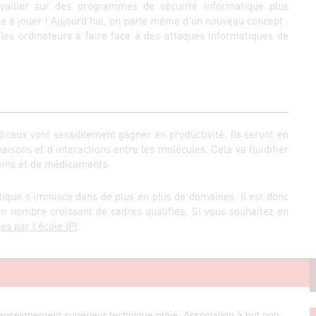
availler sur des programmes de sécurité informatique plus
le à jouer ! Aujourd’hui, on parle même d’un nouveau concept :
 les ordinateurs à faire face à des attaques informatiques de
dicaux vont sensiblement gagner en productivité. Ils seront en
sons et d’interactions entre les molécules. Cela va fluidifier
oins et de médicaments.
ique s’immisce dans de plus en plus de domaines. Il est donc
’un nombre croissant de cadres qualifiés. Si vous souhaitez en
s par l’école IPI
.
enseignement supérieur technique privé, Association à but non