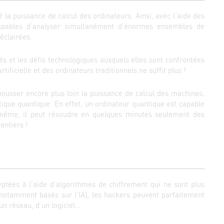
 la puissance de calcul des ordinateurs. Ainsi, avec l’aide des
capables d’analyser simultanément d’énormes ensembles de
éclairées.
s et les défis technologiques auxquels elles sont confrontées
tificielle et des ordinateurs traditionnels ne suffit plus !
 pousser encore plus loin la puissance de calcul des machines.
tique quantique. En effet, un ordinateur quantique est capable
 même, il peut résoudre en quelques minutes seulement des
entiers !
yptées à l’aide d’algorithmes de chiffrement qui ne sont plus
s (notamment basés sur l’IA), les hackers peuvent parfaitement
un réseau, d’un logiciel…