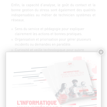
Enfin, la capacité d’analyse, le goût du contact et la
bonne gestion du stress sont également des qualités
indispensables au métier de technicien systèmes et
réseaux.
Sens du service et pédagogie pour expliquer
clairement les actions et bonnes pratiques.
Organisation et priorisation pour gérer plusieurs
incidents ou demandes en parallèle.
Curiosité et veille technologique pour suivre
×
l’évolution des outils, du cloud et des menaces.
QUEL EST LE SALAIRE DU TECHNICIEN
SYSTÈMES ET RÉSEAUX ?
La rémunération dépend du niveau d’expérience, du
type d’employeur (entreprise, ESN, infogérance), de
la région et du niveau de spécialisation (cloud,
sécurité, virtualisation). Les astreintes, primes et