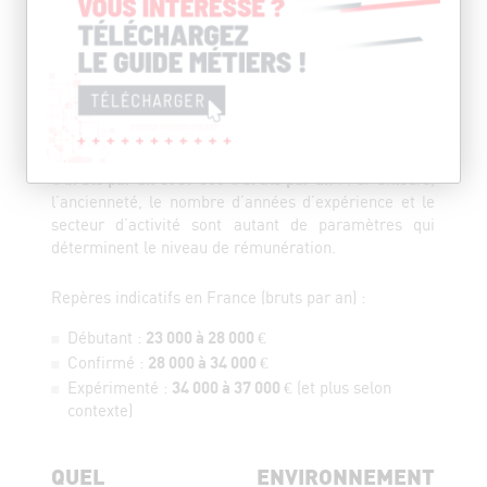
certifications peuvent aussi faire varier le package.
LE SALAIRE DU TECHNICIEN SYSTÈMES
ET RÉSEAUX
En France, le salaire annuel brut moyen d’un
technicien systèmes et réseaux est situé entre
23 000
€ bruts par an et 37 000 € bruts par an
. Par ailleurs,
l’ancienneté, le nombre d’années d’expérience et le
secteur d’activité sont autant de paramètres qui
déterminent le niveau de rémunération.
Repères indicatifs en France (bruts par an) :
Débutant :
23 000 à 28 000 €
Confirmé :
28 000 à 34 000 €
Expérimenté :
34 000 à 37 000 €
(et plus selon
contexte)
QUEL ENVIRONNEMENT